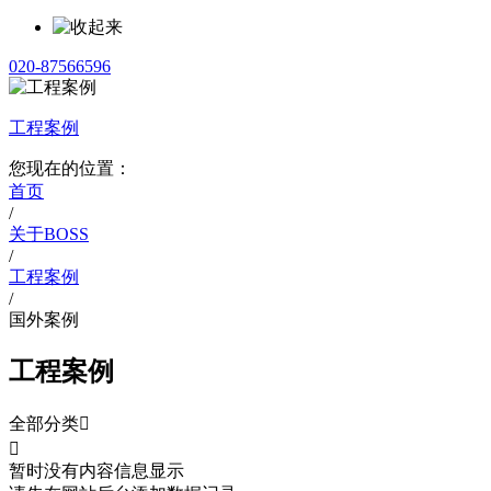
020-87566596
工程案例
您现在的位置：
首页
/
关于BOSS
/
工程案例
/
国外案例
工程案例
全部分类


暂时没有内容信息显示